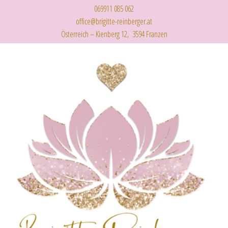
069911 085 062
office@brigitte-reinberger.at
Österreich – Kienberg 12, 3594 Franzen