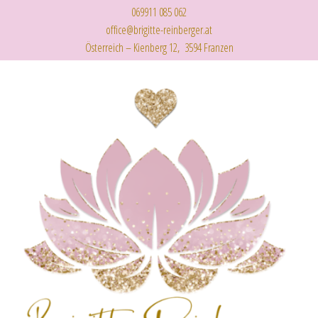
069911 085 062
office@brigitte-reinberger.at
Österreich – Kienberg 12, 3594 Franzen