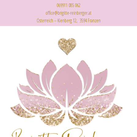
069911 085 062
office@brigitte-reinberger.at
Österreich – Kienberg 12, 3594 Franzen