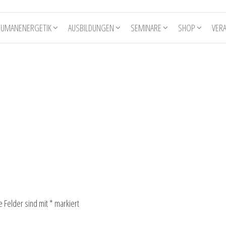
HUMANENERGETIK
AUSBILDUNGEN
SEMINARE
SHOP
VER
e Felder sind mit
*
markiert