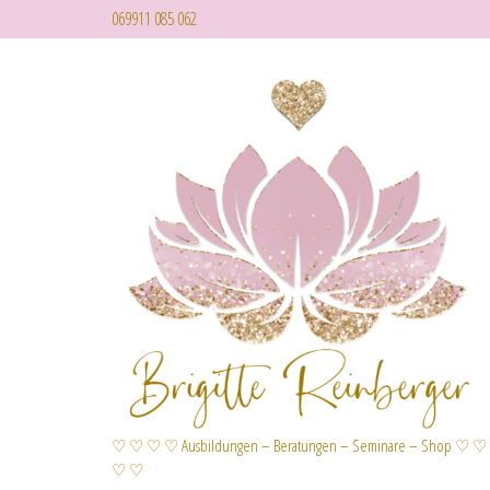
069911 085 062
♡ ♡ ♡ ♡ Ausbildungen – Beratungen – Seminare – Shop ♡ ♡
♡ ♡