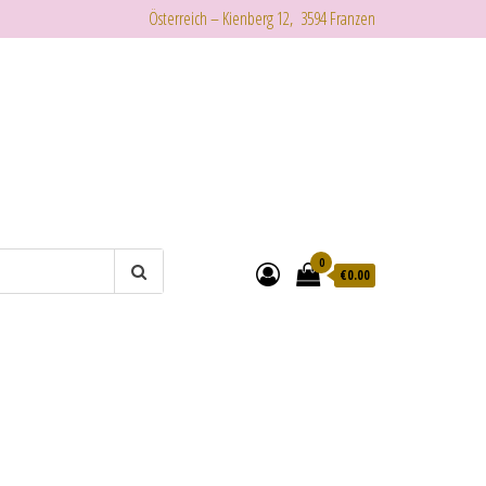
Österreich – Kienberg 12, 3594 Franzen
0
€
0.00