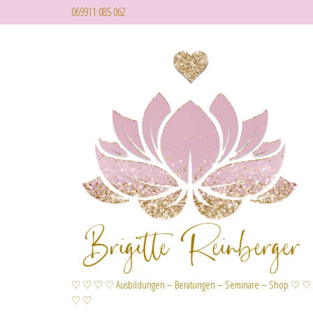
069911 085 062
♡ ♡ ♡ ♡ Ausbildungen – Beratungen – Seminare – Shop ♡ ♡
♡ ♡