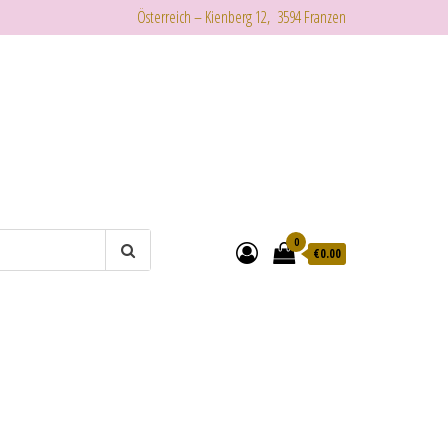
Österreich – Kienberg 12, 3594 Franzen
0
€
0.00