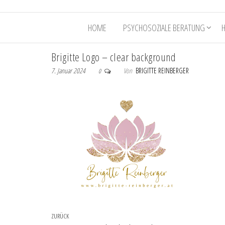
HOME
PSYCHOSOZIALE BERATUNG
Brigitte Logo – clear background
7. Januar 2024
Von
BRIGITTE REINBERGER
0
Beitragsnavigation
Vorheriger Beitrag
ZURÜCK