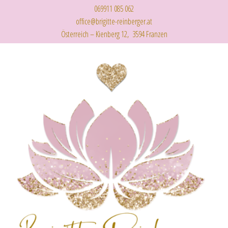
069911 085 062
office@brigitte-reinberger.at
Österreich – Kienberg 12, 3594 Franzen