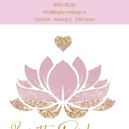
069911 085 062
office@brigitte-reinberger.at
Österreich – Kienberg 12, 3594 Franzen