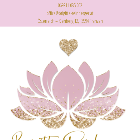
069911 085 062
office@brigitte-reinberger.at
Österreich – Kienberg 12, 3594 Franzen