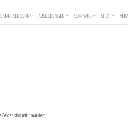
HUMANENERGETIK
AUSBILDUNGEN
SEMINARE
SHOP
VER
e Felder sind mit
*
markiert