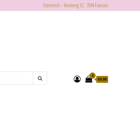
Österreich – Kienberg 12, 3594 Franzen
0
€
0.00