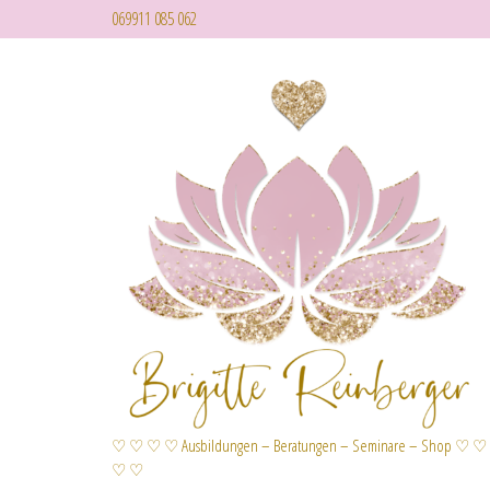
069911 085 062
♡ ♡ ♡ ♡ Ausbildungen – Beratungen – Seminare – Shop ♡ ♡
♡ ♡