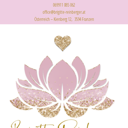
069911 085 062
office@brigitte-reinberger.at
Österreich – Kienberg 12, 3594 Franzen