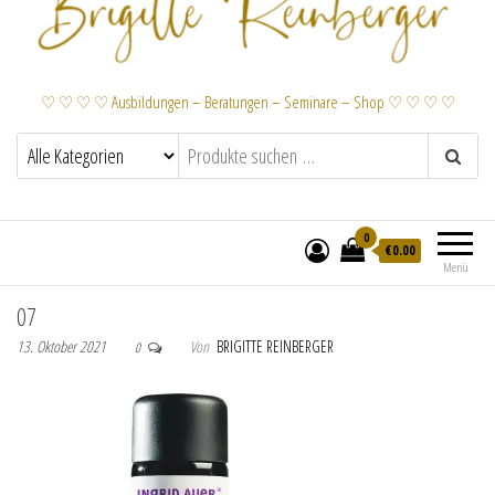
♡ ♡ ♡ ♡ Ausbildungen – Beratungen – Seminare – Shop ♡ ♡ ♡ ♡
0
€
0.00
Menü
07
13. Oktober 2021
Von
BRIGITTE REINBERGER
0