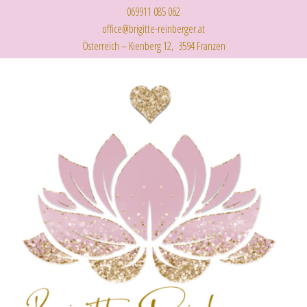
069911 085 062
office@brigitte-reinberger.at
Österreich – Kienberg 12, 3594 Franzen