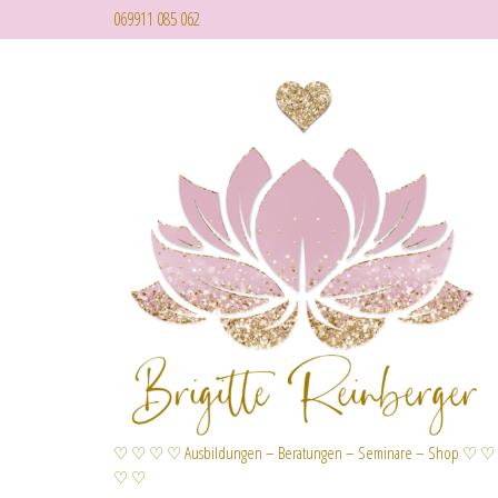
069911 085 062
♡ ♡ ♡ ♡ Ausbildungen – Beratungen – Seminare – Shop ♡ ♡
♡ ♡