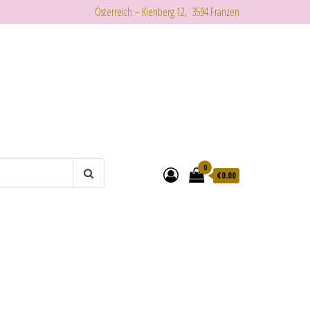
Österreich – Kienberg 12, 3594 Franzen
0
€
0.00