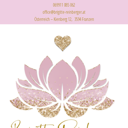
069911 085 062
office@brigitte-reinberger.at
Österreich – Kienberg 12, 3594 Franzen