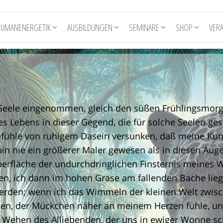
HUMANENERGETIK
AUSBILDUNGEN
SEMINARE
SHOP
VER
 Seele eingenommen, gleich den süßen Frühlingsmorg
s Lebens in dieser Gegend, die für solche Seelen ges
Gefühle von ruhigem Dasein versunken, daß meine Kuns
d bin nie ein größerer Maler gewesen als in diesen Au
erfläche der undurchdringlichen Finsternis meines W
hlen, ich dann im hohen Grase am fallenden Bache lie
erden; wenn ich das Wimmeln der kleinen Welt zwis
en, der Mückchen näher an meinem Herzen fühle, un
s Wehen des Alliebenden, der uns in ewiger Wonne sc