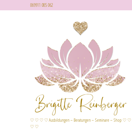
069911 085 062
♡ ♡ ♡ ♡ Ausbildungen – Beratungen – Seminare – Shop ♡ ♡
♡ ♡