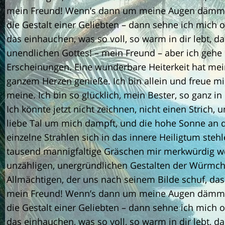
mein Freund! Wenn’s dann um meine Augen dämmert
die Gestalt einer Geliebten – dann sehne ich mich 
das einhauchen, was so voll, so warm in dir lebt, da
unendlichen Gottes! – mein Freund – aber ich gehe d
Erscheinungen. Eine wunderbare Heiterkeit hat me
ganzem Herzen genieße. Ich bin allein und freue mi
meine. Ich bin so glücklich, mein Bester, so ganz 
Ich könnte jetzt nicht zeichnen, nicht einen Strich
liebe Tal um mich dampft, und die hohe Sonne an d
einzelne Strahlen sich in das innere Heiligtum ste
tausend mannigfaltige Gräschen mir merkwürdig w
unzähligen, unergründlichen Gestalten der Würmch
Allmächtigen, der uns nach seinem Bilde schuf, da
mein Freund! Wenn’s dann um meine Augen dämmert
die Gestalt einer Geliebten – dann sehne ich mich 
das einhauchen, was so voll, so warm in dir lebt, da