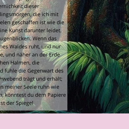
rrlichkeit dieser
ingsmorgen, die ich mit
elen geschaffen ist wie die
ne Kunst darunter leidet.
n Augenblicken. Wenn das
nes Waldes ruht, und nur
ge, und näher an der Erde
chen Halmen, die
d fühle die Gegenwart des
hwebend trägt und erhält;
n meiner Seele ruhn wie
en, könntest du dem Papiere
ist der Spiegel