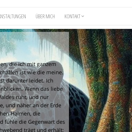
ANSTALTUNGEN
ÜBER MICH
KONTAKT
en, die ich mit ganzem
chaffen ist wie die meine.
t darunter leidet. Ich
genblicken. Wenn das liebe
aldes ruht, und nur
ge, und näher an der Erde
chen Halmen, die
d fühle die Gegenwart des
hwebend trägt und erhält;