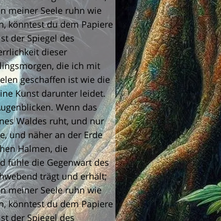
n meiner Seele ruhn wie
en, könntest du dem Papiere
ist der Spiegel des
rrlichkeit dieser
ingsmorgen, die ich mit
elen geschaffen ist wie die
ne Kunst darunter leidet.
n Augenblicken. Wenn das
nes Waldes ruht, und nur
ge, und näher an der Erde
chen Halmen, die
d fühle die Gegenwart des
hwebend trägt und erhält;
n meiner Seele ruhn wie
en, könntest du dem Papiere
ist der Spiegel des