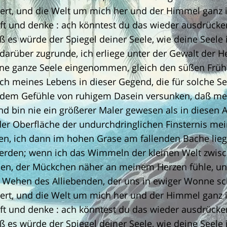
, und die Welt um mich her und der Himmel ganz i
oft und denke : ach könntest du das wieder ausdrück
ß es würde der Spiegel deiner Seele, wie deine Seele 
arüber zugrunde, ich erliege unter der Gewalt der He
ine ganze Seele eingenommen, gleich den süßen Frühl
ch meines Lebens in dieser Gegend, die für solche Se
in dem Gefühle von ruhigem Dasein versunken, daß mei
, und bin nie ein größerer Maler gewesen als in diese
er Oberfläche der undurchdringlichen Finsternis mei
hlen, ich dann im hohen Grase am fallenden Bache lie
erden; wenn ich das Wimmeln der kleinen Welt zwis
en, der Mückchen näher an meinem Herzen fühle, un
s Wehen des Alliebenden, der uns in ewiger Wonne sc
, und die Welt um mich her und der Himmel ganz i
oft und denke : ach könntest du das wieder ausdrück
ß es würde der Spiegel deiner Seele, wie deine Seele 