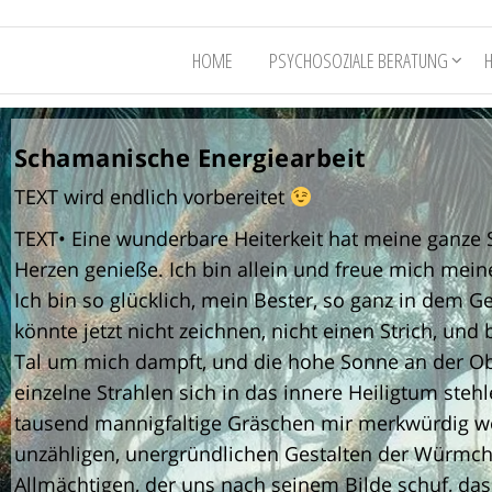
HOME
PSYCHOSOZIALE BERATUNG
Schamanische Energiearbeit
Schamanische Energiearbeit
TEXT wird endlich vorbereitet
TEXT• Eine wunderbare Heiterkeit hat meine ganze
Herzen genieße. Ich bin allein und freue mich meine
Ich bin so glücklich, mein Bester, so ganz in dem 
könnte jetzt nicht zeichnen, nicht einen Strich, un
Tal um mich dampft, und die hohe Sonne an der Ob
einzelne Strahlen sich in das innere Heiligtum ste
tausend mannigfaltige Gräschen mir merkwürdig w
unzähligen, unergründlichen Gestalten der Würmch
Allmächtigen, der uns nach seinem Bilde schuf, da