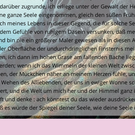
arüber zugrunde, ich erliege unter der Gewalt der He
ine ganze Seele eingenommen, gleich den süßen Frühl
ch meines Lebens in dieser Gegend, die für solche Se
in dem Gefühle von ruhigem Dasein versunken, daß mei
, und bin nie ein größerer Maler gewesen als in diese
er Oberfläche der undurchdringlichen Finsternis mei
hlen, ich dann im hohen Grase am fallenden Bache lie
erden; wenn ich das Wimmeln der kleinen Welt zwis
en, der Mückchen näher an meinem Herzen fühle, un
s Wehen des Alliebenden, der uns in ewiger Wonne sc
, und die Welt um mich her und der Himmel ganz i
oft und denke : ach könntest du das wieder ausdrück
aß es würde der Spiegel deiner Seele, wie deine Seele 