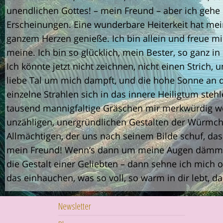
unendlichen Gottes! – mein Freund – aber ich gehe d
Erscheinungen. Eine wunderbare Heiterkeit hat me
ganzem Herzen genieße. Ich bin allein und freue mi
meine. Ich bin so glücklich, mein Bester, so ganz 
Ich könnte jetzt nicht zeichnen, nicht einen Strich
liebe Tal um mich dampft, und die hohe Sonne an d
einzelne Strahlen sich in das innere Heiligtum ste
tausend mannigfaltige Gräschen mir merkwürdig w
unzähligen, unergründlichen Gestalten der Würmch
Allmächtigen, der uns nach seinem Bilde schuf, da
mein Freund! Wenn’s dann um meine Augen dämmert
die Gestalt einer Geliebten – dann sehne ich mich 
das einhauchen, was so voll, so warm in dir lebt, d
Newsletter