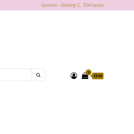
Österreich – Kienberg 12, 3594 Franzen
0
€
0.00