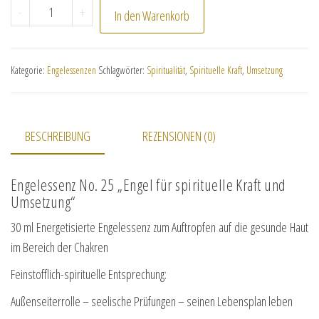
No. 25 "Engel für spirituelle Kraft und Umsetzung" Men
-
+
In den Warenkorb
Kategorie:
Engelessenzen
Schlagwörter:
Spiritualität
,
Spirituelle Kraft
,
Umsetzung
BESCHREIBUNG
REZENSIONEN (0)
Engelessenz No. 25 „Engel für spirituelle Kraft und
Umsetzung“
30 ml Energetisierte Engelessenz zum Auftropfen auf die gesunde Haut
im Bereich der Chakren
Feinstofflich-spirituelle Entsprechung:
Außenseiterrolle – seelische Prüfungen – seinen Lebensplan leben