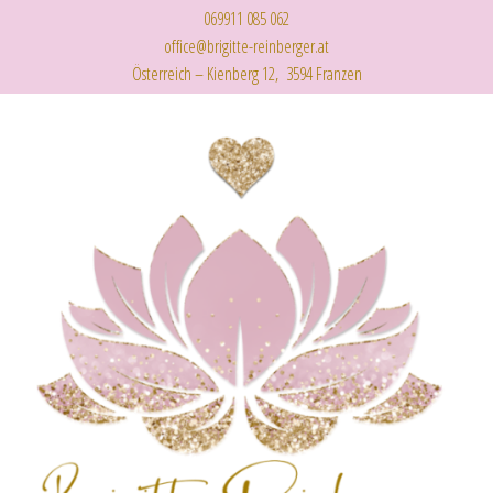
069911 085 062
office@brigitte-reinberger.at
Österreich – Kienberg 12, 3594 Franzen