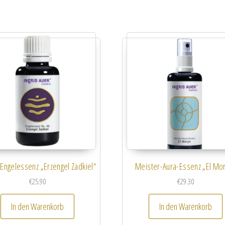
 Engelessenz „Erzengel Zadkiel“
Meister-Aura-Essenz „El Mo
€
25.90
€
29.30
In den Warenkorb
In den Warenkorb