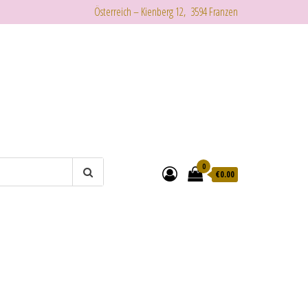
Österreich – Kienberg 12, 3594 Franzen
0
€
0.00