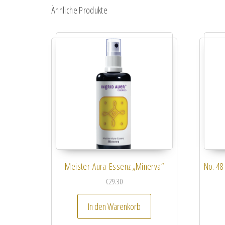
Ähnliche Produkte
Meister-Aura-Essenz „Minerva“
No. 48
€
29.30
In den Warenkorb