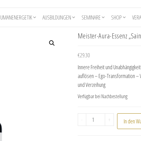
HUMANENERGETIK
AUSBILDUNGEN
SEMINARE
SHOP
VER
Meister-Aura-Essenz „Sai
€
29.30
Innere Freiheit und Unabhängigke
auflösen – Ego-Transformation – 
und Verzeihung
Verfügbar bei Nachbestellung
Meister-Aura-Essenz "
-
+
In den W