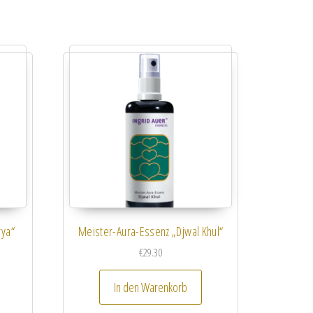
rya“
Meister-Aura-Essenz „Djwal Khul“
€
29.30
In den Warenkorb