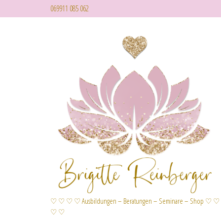
069911 085 062
♡ ♡ ♡ ♡ Ausbildungen – Beratungen – Seminare – Shop ♡ ♡
♡ ♡