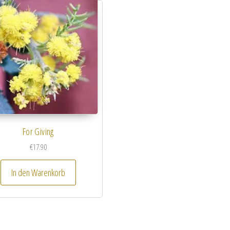
For Giving
€
17.90
In den Warenkorb