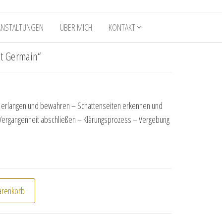
ANSTALTUNGEN
ÜBER MICH
KONTAKT
nt Germain“
it erlangen und bewahren – Schattenseiten erkennen und
Vergangenheit abschließen – Klärungsprozess – Vergebung
Saint Germain" Menge
arenkorb