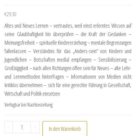
€
29.30
Altes und Neues Lernen – vertrautes, weil einst erlerntes Wissen auf
seine Glaubhaftigkeit hin überprüfen – die Kraft der Gedanken –
Meinungsfreiheit – spirituelle Kindererziehung – mentale Begrenzungen
fallenlassen – Verständnis für das „Anders-sein“ von Kindern und
Jugendlichen – Botschaften medial empfangen – Sensibilisierung –
Großzügigkeit – nach allen Richtungen offen sein für Neues – alte Lehr-
und Lernmethoden hinterfragen – Informationen von Medien nicht
kritiklos übernehmen – sich für eine gerechte Führung in Gesellschaft,
Wirtschaft und Politik einsetzen
Verfügbar bei Nachbestellung
Meister-Aura-Essenz "Minerva" Menge
-
+
In den Warenkorb