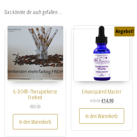
Das könnte dir auch gefallen …
Angebot!
IL-DO®-Therapiekerze
Emancipated Master
Freiheit
Ursprünglicher Preis wa
Aktueller Preis i
€
19.90
€
14.90
€
80.00
In den Warenkorb
In den Warenkorb