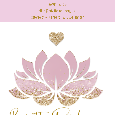
069911 085 062
office@brigitte-reinberger.at
Österreich – Kienberg 12, 3594 Franzen