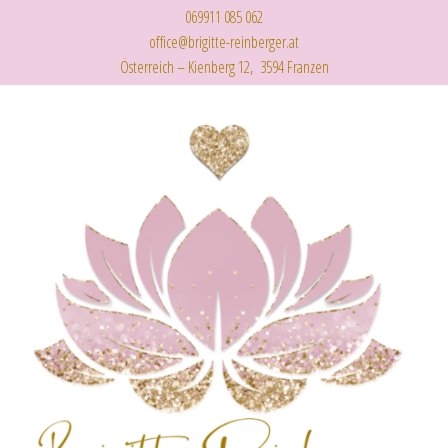
069911 085 062
office@brigitte-reinberger.at
Österreich – Kienberg 12, 3594 Franzen