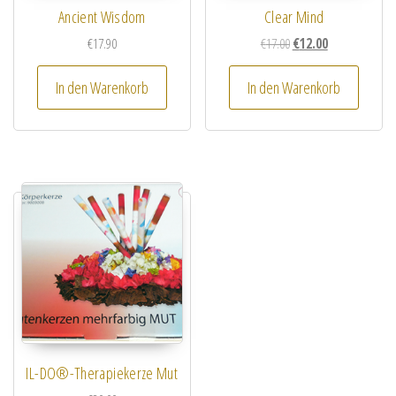
Ancient Wisdom
Clear Mind
Ursprünglicher Preis wa
Aktueller Preis i
€
17.90
€
17.00
€
12.00
In den Warenkorb
In den Warenkorb
IL-DO®-Therapiekerze Mut