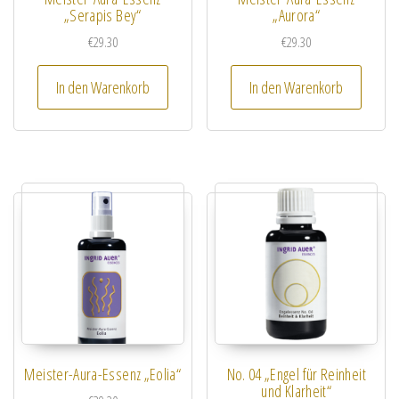
„Serapis Bey“
„Aurora“
€
29.30
€
29.30
In den Warenkorb
In den Warenkorb
Meister-Aura-Essenz „Eolia“
No. 04 „Engel für Reinheit
und Klarheit“