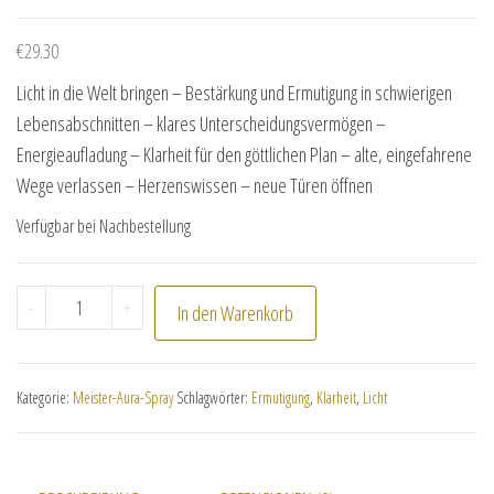
€
29.30
Licht in die Welt bringen – Bestärkung und Ermutigung in schwierigen
Lebensabschnitten – klares Unterscheidungsvermögen –
Energieaufladung – Klarheit für den göttlichen Plan – alte, eingefahrene
Wege verlassen – Herzenswissen – neue Türen öffnen
Verfügbar bei Nachbestellung
Meister-Aura-Essenz "Maha Cohan" Menge
-
+
In den Warenkorb
Kategorie:
Meister-Aura-Spray
Schlagwörter:
Ermutigung
,
Klarheit
,
Licht