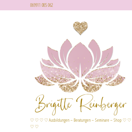
069911 085 062
♡ ♡ ♡ ♡ Ausbildungen – Beratungen – Seminare – Shop ♡ ♡
♡ ♡