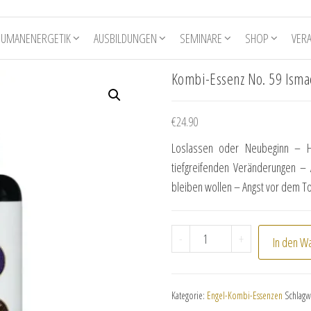
HUMANENERGETIK
AUSBILDUNGEN
SEMINARE
SHOP
VER
Kombi-Essenz No. 59 Isma
€
24.90
Loslassen oder Neubeginn – H
tiefgreifenden Veränderungen –
bleiben wollen – Angst vor dem T
Kombi-Essenz No. 59 I
-
+
In den W
Kategorie:
Engel-Kombi-Essenzen
Schlagw