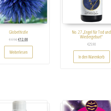
Globethistle
No. 27 „Engel für Tod und
Wiedergeburt“
Ursprünglicher Preis war: €17.90
Aktueller Preis ist: €12.00.
€
17.90
€
12.00
€
25.90
Weiterlesen
In den Warenkorb