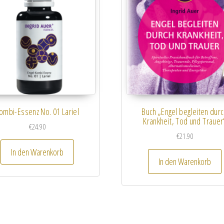
ombi-Essenz No. 01 Lariel
Buch „Engel begleiten dur
Krankheit, Tod und Trauer
€
24.90
€
21.90
In den Warenkorb
In den Warenkorb