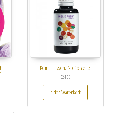
ch
Kombi-Essenz No. 13 Yeliel
“
€
24.90
In den Warenkorb