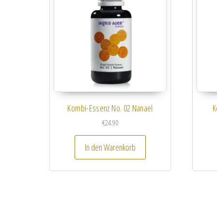
Kombi-Essenz No. 02 Nanael
K
€
24.90
In den Warenkorb