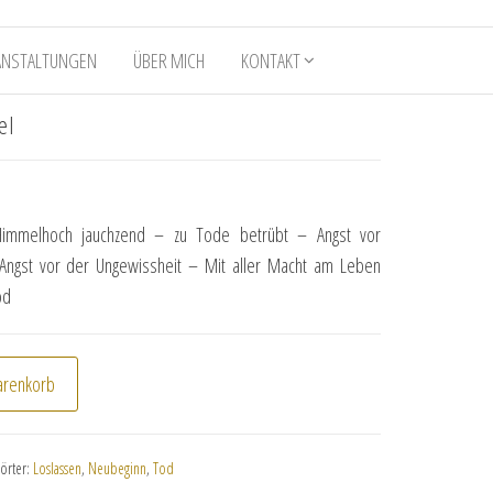
ANSTALTUNGEN
ÜBER MICH
KONTAKT
el
immelhoch jauchzend – zu Tode betrübt – Angst vor
 Angst vor der Ungewissheit – Mit aller Macht am Leben
od
smael Menge
arenkorb
örter:
Loslassen
,
Neubeginn
,
Tod