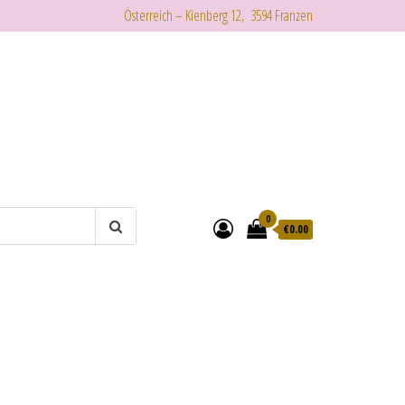
Österreich – Kienberg 12, 3594 Franzen
0
€
0.00