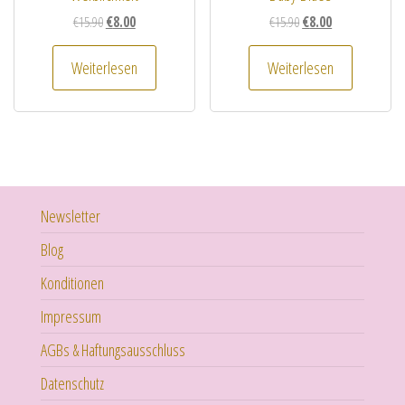
Ursprünglicher Preis war: €15.90
Aktueller Preis ist: €8.00.
Ursprünglicher Preis w
Aktueller Preis is
€
15.90
€
8.00
€
15.90
€
8.00
Weiterlesen
Weiterlesen
Newsletter
Blog
Konditionen
Impressum
AGBs & Haftungsausschluss
Datenschutz