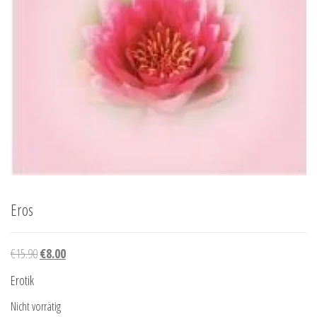
Eros
Ursprünglicher Preis war: €15.90
Aktueller Preis ist: €8.00.
€
15.90
€
8.00
Erotik
Nicht vorrätig