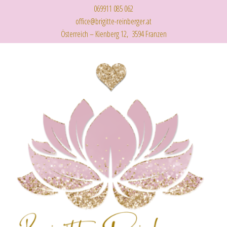
069911 085 062
office@brigitte-reinberger.at
Österreich – Kienberg 12, 3594 Franzen