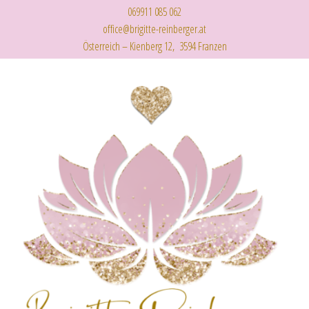
069911 085 062
office@brigitte-reinberger.at
Österreich – Kienberg 12, 3594 Franzen