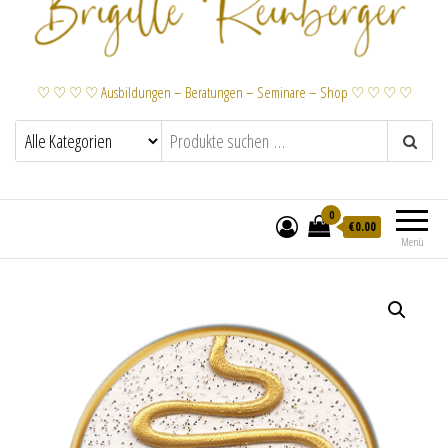
♡ ♡ ♡ ♡ Ausbildungen – Beratungen – Seminare – Shop ♡ ♡ ♡ ♡
0
€
0.00
Menü