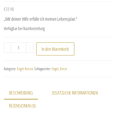
€
33.90
„Mit deiner Hilfe erfülle ich meinen Lebensplan.“
Verfügbar bei Nachbestellung
Energetisierte Kerze mit Symbol "Erzengel Metatron" 
-
+
In den Warenkorb
Kategorie:
Engel-Kerzen
Schlagwörter:
Engel
,
Kerze
BESCHREIBUNG
ZUSÄTZLICHE INFORMATIONEN
REZENSIONEN (0)