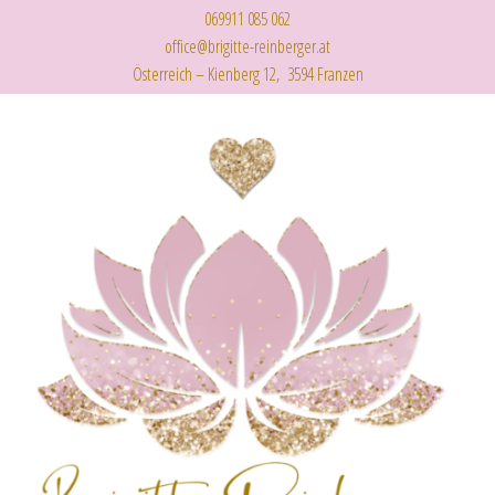
069911 085 062
office@brigitte-reinberger.at
Österreich – Kienberg 12, 3594 Franzen