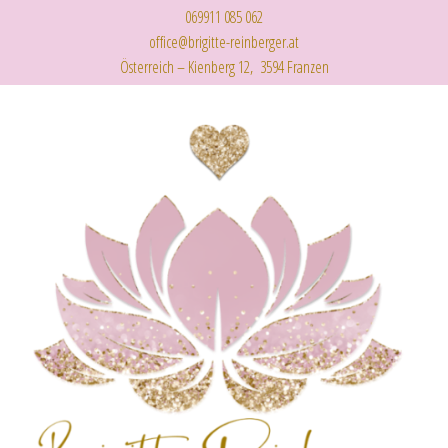
069911 085 062
office@brigitte-reinberger.at
Österreich – Kienberg 12, 3594 Franzen