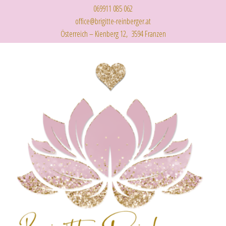
069911 085 062
office@brigitte-reinberger.at
Österreich – Kienberg 12, 3594 Franzen