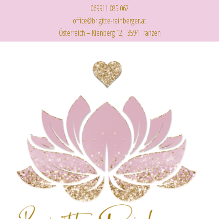
069911 085 062
office@brigitte-reinberger.at
Österreich – Kienberg 12, 3594 Franzen