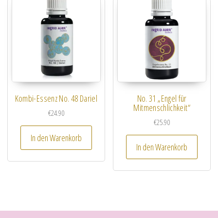
Kombi-Essenz No. 48 Dariel
No. 31 „Engel für
Mitmenschlichkeit“
€
24.90
€
25.90
In den Warenkorb
In den Warenkorb