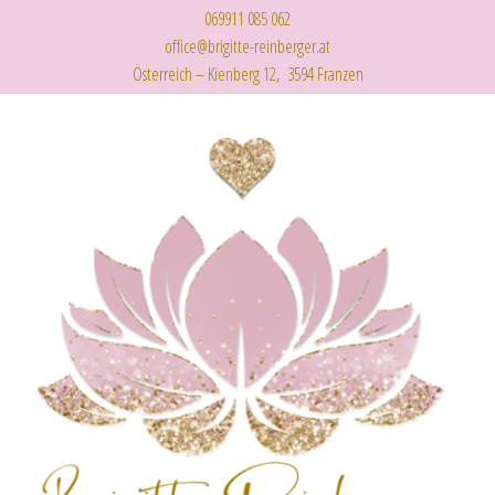
069911 085 062
office@brigitte-reinberger.at
Österreich – Kienberg 12, 3594 Franzen