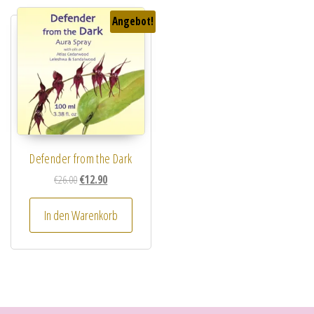
Angebot!
Defender from the Dark
Ursprünglicher Preis war: €26.00
Aktueller Preis ist: €12.90.
€
26.00
€
12.90
In den Warenkorb