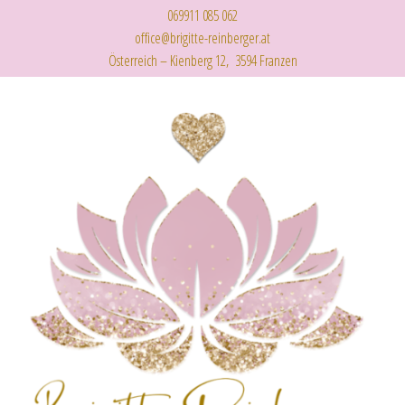
069911 085 062
office@brigitte-reinberger.at
Österreich – Kienberg 12, 3594 Franzen