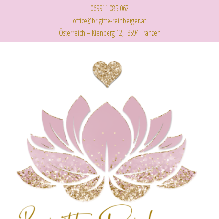
069911 085 062
office@brigitte-reinberger.at
Österreich – Kienberg 12, 3594 Franzen