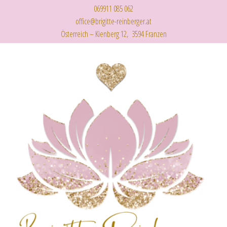
069911 085 062
office@brigitte-reinberger.at
Österreich – Kienberg 12, 3594 Franzen