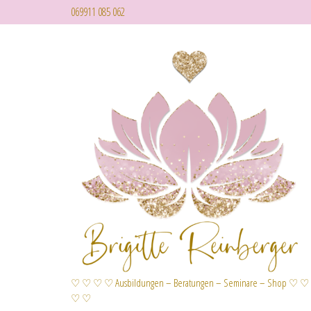
069911 085 062
♡ ♡ ♡ ♡ Ausbildungen – Beratungen – Seminare – Shop ♡ ♡
♡ ♡