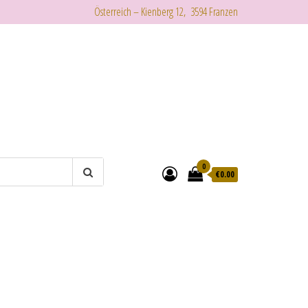
Österreich – Kienberg 12, 3594 Franzen
0
€
0.00