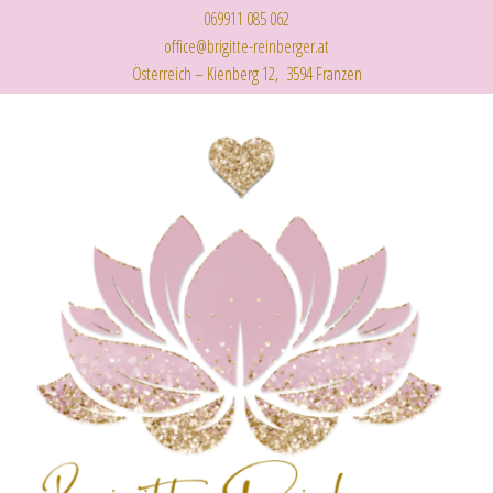
069911 085 062
office@brigitte-reinberger.at
Österreich – Kienberg 12, 3594 Franzen