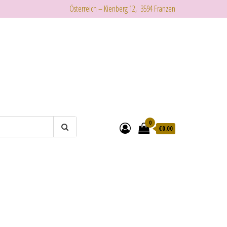
Österreich – Kienberg 12, 3594 Franzen
0
€
0.00