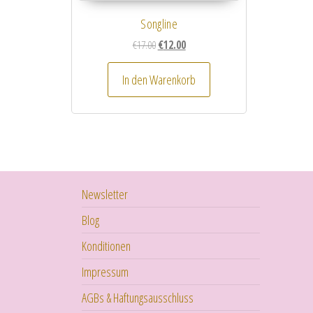
Songline
Ursprünglicher Preis war: €17.00
Aktueller Preis ist: €12.00.
€
17.00
€
12.00
In den Warenkorb
Newsletter
Blog
Konditionen
Impressum
AGBs & Haftungsausschluss