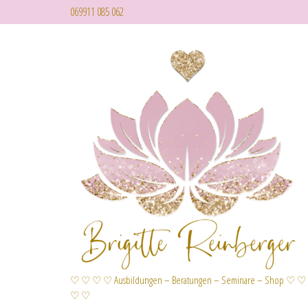
069911 085 062
♡ ♡ ♡ ♡ Ausbildungen – Beratungen – Seminare – Shop ♡ ♡
♡ ♡