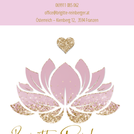
069911 085 062
office@brigitte-reinberger.at
Österreich – Kienberg 12, 3594 Franzen