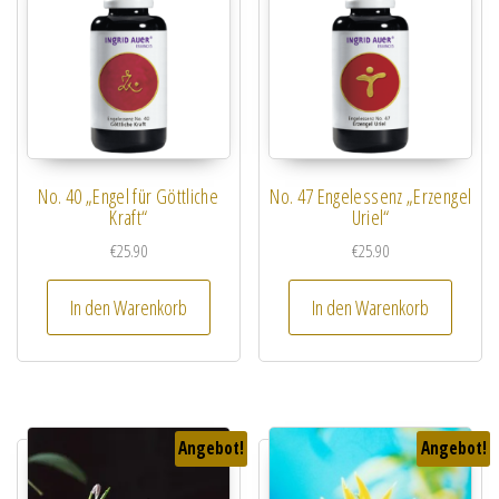
No. 40 „Engel für Göttliche
No. 47 Engelessenz „Erzengel
Kraft“
Uriel“
€
25.90
€
25.90
In den Warenkorb
In den Warenkorb
Angebot!
Angebot!