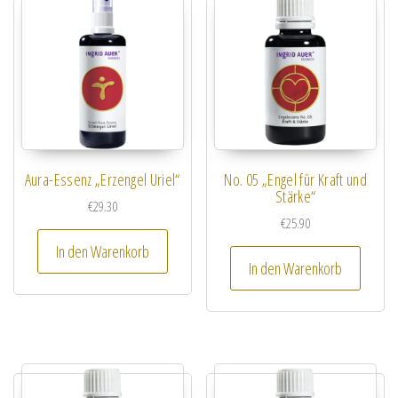
Aura-Essenz „Erzengel Uriel“
No. 05 „Engel für Kraft und
Stärke“
€
29.30
€
25.90
In den Warenkorb
In den Warenkorb