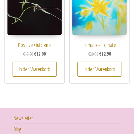
Positive Outcome
Tomato – Tomate
Ursprünglicher Preis war: €17.00
Aktueller Preis ist: €12.00.
Ursprünglicher Preis wa
Aktueller Preis i
€
17.00
€
12.00
€
20.90
€
12.90
In den Warenkorb
In den Warenkorb
Newsletter
Blog