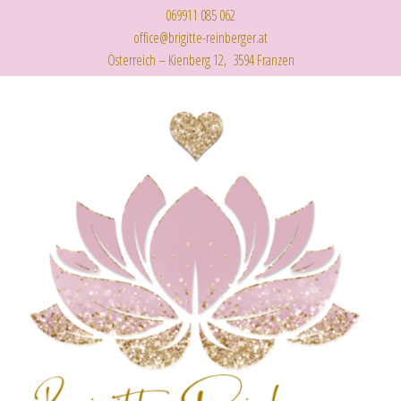
069911 085 062
office@brigitte-reinberger.at
Österreich – Kienberg 12, 3594 Franzen