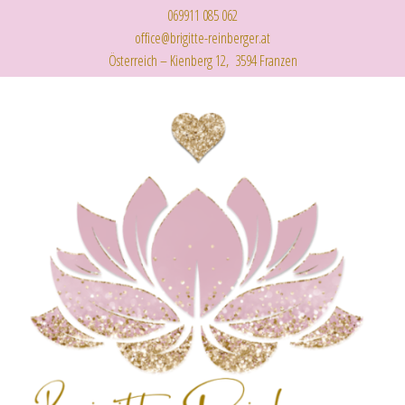
069911 085 062
office@brigitte-reinberger.at
Österreich – Kienberg 12, 3594 Franzen