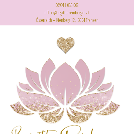
069911 085 062
office@brigitte-reinberger.at
Österreich – Kienberg 12, 3594 Franzen