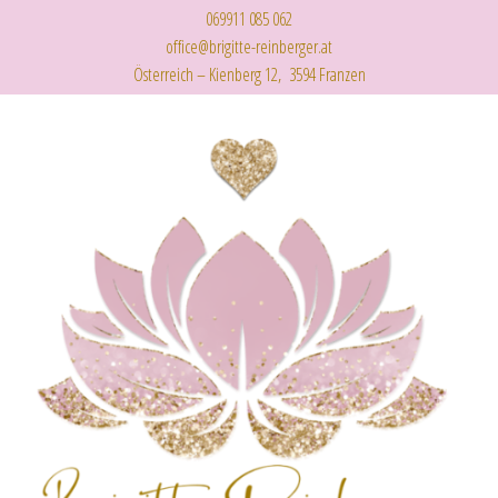
069911 085 062
office@brigitte-reinberger.at
Österreich – Kienberg 12, 3594 Franzen