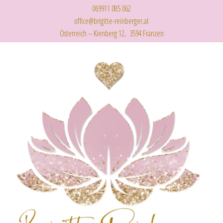
069911 085 062
office@brigitte-reinberger.at
Österreich – Kienberg 12, 3594 Franzen