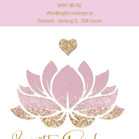
069911 085 062
office@brigitte-reinberger.at
Österreich – Kienberg 12, 3594 Franzen