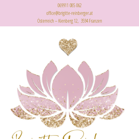
069911 085 062
office@brigitte-reinberger.at
Österreich – Kienberg 12, 3594 Franzen