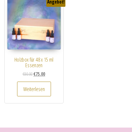
Angebot!
Holzbox für 48 x 15 ml
Essenzen
Ursprünglicher Preis war: €80.00
Aktueller Preis ist: €75.00.
€
80.00
€
75.00
Weiterlesen