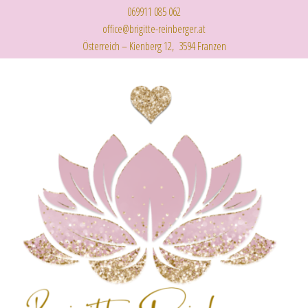
069911 085 062
office@brigitte-reinberger.at
Österreich – Kienberg 12, 3594 Franzen