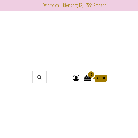
Österreich – Kienberg 12, 3594 Franzen
0
€
0.00