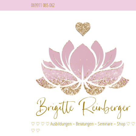
069911 085 062
♡ ♡ ♡ ♡ Ausbildungen – Beratungen – Seminare – Shop ♡ ♡
♡ ♡