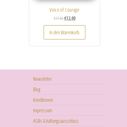
Voice of Courage
Ursprünglicher Preis war: €17.00
Aktueller Preis ist: €12.00.
€
17.00
€
12.00
In den Warenkorb
Newsletter
Blog
Konditionen
Impressum
AGBs & Haftungsausschluss