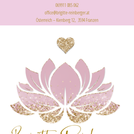
069911 085 062
office@brigitte-reinberger.at
Österreich – Kienberg 12, 3594 Franzen