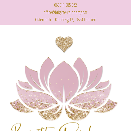
069911 085 062
office@brigitte-reinberger.at
Österreich – Kienberg 12, 3594 Franzen