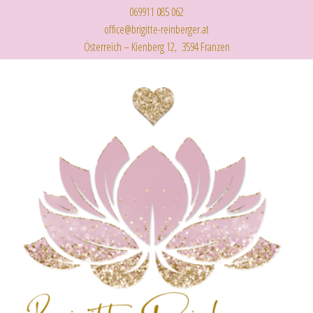
069911 085 062
office@brigitte-reinberger.at
Österreich – Kienberg 12, 3594 Franzen