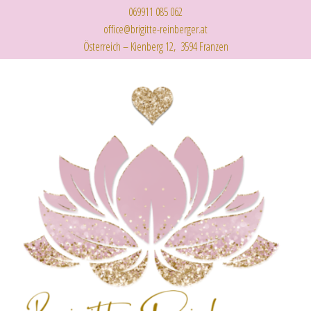
069911 085 062
office@brigitte-reinberger.at
Österreich – Kienberg 12, 3594 Franzen