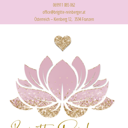
069911 085 062
office@brigitte-reinberger.at
Österreich – Kienberg 12, 3594 Franzen