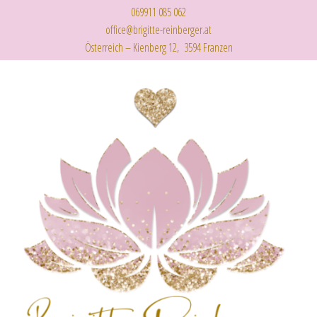
069911 085 062
office@brigitte-reinberger.at
Österreich – Kienberg 12, 3594 Franzen