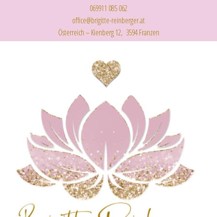
069911 085 062
office@brigitte-reinberger.at
Österreich – Kienberg 12, 3594 Franzen