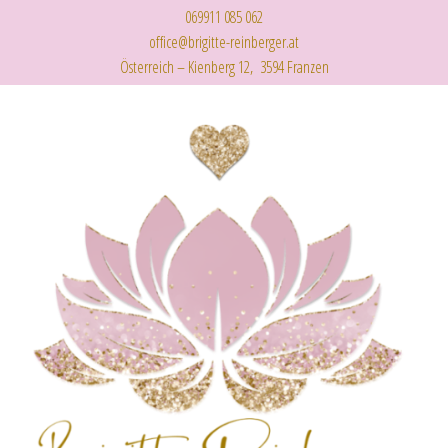
069911 085 062
office@brigitte-reinberger.at
Österreich – Kienberg 12, 3594 Franzen